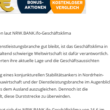
en laut NRW.BANK.ifo-Geschäftsklima
nstleistungsbranche gut bleibt, ist das Geschäftsklima in
tend schwierige Weltwirtschaft ist dafür verantwortlich.
ten ihre aktuelle Lage und die Geschäftsaussichten
 eines konjunkturellen Stabilitätsankers in Nordrhein-
Bauwirtschaft und der Dienstleistungsbranche im Augenblic
s dem Ausland auszugleichen. Dennoch ist die
lt, diese Durststrecke zu überwinden.
 hat sich das NRW.BANK.ifo-Geschäftsklima von 16,6 im