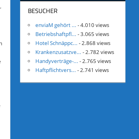
r
BESUCHER
enviaM gehört ...
- 4.010 views
Betriebshaftpfl...
- 3.065 views
Hotel Schnäppc...
- 2.868 views
n
Krankenzusatzve...
- 2.782 views
Handyverträge-...
- 2.765 views
e
Haftpflichtvers...
- 2.741 views
e