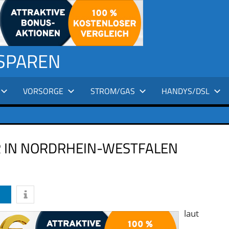
 SPAREN
VORSORGE
STROM/GAS
HANDYS/DSL
 IN NORDRHEIN-WESTFALEN
laut