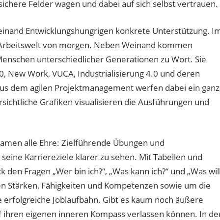
sichere Felder wagen und dabei auf sich selbst vertrauen.
einand Entwicklungshungrigen konkrete Unterstützung. I
ende Arbeitswelt von morgen. Neben Weinand kommen
enschen unterschiedlicher Generationen zu Wort. Sie
0, New Work, VUCA, Industrialisierung 4.0 und deren
aus dem agilen Projektmanagement werfen dabei ein ganz
sichtliche Grafiken visualisieren die Ausführungen und
amen alle Ehre: Zielführende Übungen und
 seine Karriereziele klarer zu sehen. Mit Tabellen und
ck den Fragen „Wer bin ich?“, „Was kann ich?“ und „Was wil
enen Stärken, Fähigkeiten und Kompetenzen sowie um die
e erfolgreiche Joblaufbahn. Gibt es kaum noch äußere
 ihren eigenen inneren Kompass verlassen können. In de