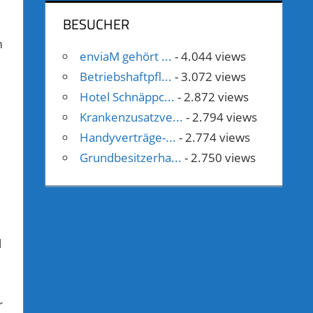
BESUCHER
m
enviaM gehört ...
- 4.044 views
Betriebshaftpfl...
- 3.072 views
Hotel Schnäppc...
- 2.872 views
Krankenzusatzve...
- 2.794 views
Handyverträge-...
- 2.774 views
Grundbesitzerha...
- 2.750 views
l
r