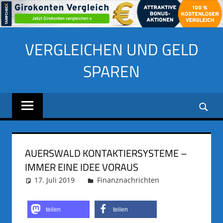
Zum
VERGLEICHEN UND GELD
Inhalt
springen
SPAREN
AUERSWALD KONTAKTIERSYSTEME –
IMMER EINE IDEE VORAUS
17. Juli 2019
adminus
Finanznachrichten
teilen
teilen