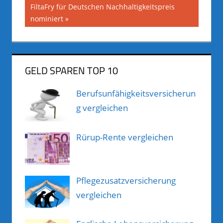
Nächster
FiltaFry für Deutschen Nachhaltigkeitspreis
Beitrag:
nominiert
GELD SPAREN TOP 10
Berufsunfähigkeitsversicherun
g vergleichen
Rürup-Rente vergleichen
Pflegezusatzversicherung
vergleichen