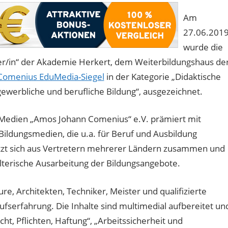
Am
27.06.201
wurde die
ter/in“ der Akademie Herkert, dem Weiterbildungshaus de
Comenius EduMedia-Siegel
in der Kategorie „Didaktische
gewerbliche und berufliche Bildung“, ausgezeichnet.
d Medien „Amos Johann Comenius“ e.V. prämiert mit
ildungsmedien, die u.a. für Beruf und Ausbildung
etzt sich aus Vertretern mehrerer Ländern zusammen und
alterische Ausarbeitung der Bildungsangebote.
re, Architekten, Techniker, Meister und qualifizierte
ufserfahrung. Die Inhalte sind multimedial aufbereitet un
, Pflichten, Haftung“, „Arbeitssicherheit und