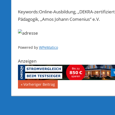
Keywords:Online-Ausbildung, „DEKRA-zertifizierte
Pädagogik, „Amos Johann Comenius“ e.V.
Powered by
WPeMatico
Anzeigen
Beitragsnavigation
Vorheriger
Vorheriger Beitrag
Beitrag: