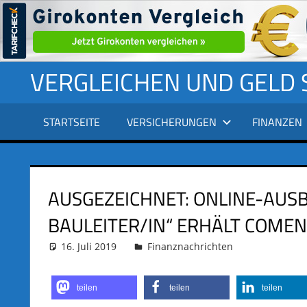
Zum
VERGLEICHEN UND GELD
Inhalt
springen
STARTSEITE
VERSICHERUNGEN
FINANZEN
AUSGEZEICHNET: ONLINE-AUSB
BAULEITER/IN“ ERHÄLT COMEN
16. Juli 2019
adminus
Finanznachrichten
teilen
teilen
teilen