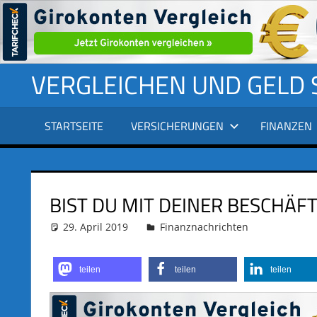
Zum
VERGLEICHEN UND GELD
Inhalt
springen
STARTSEITE
VERSICHERUNGEN
FINANZEN
BIST DU MIT DEINER BESCHÄF
29. April 2019
adminus
Finanznachrichten
teilen
teilen
teilen