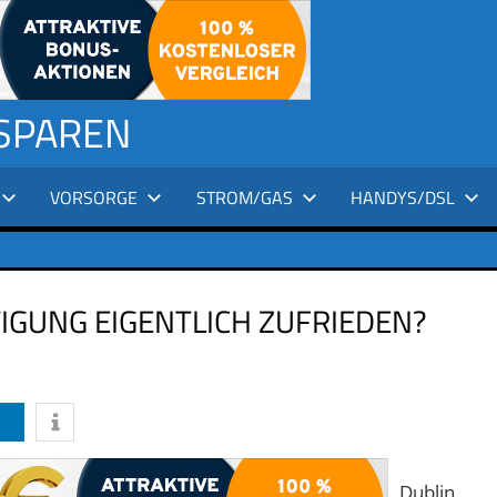
 SPAREN
VORSORGE
STROM/GAS
HANDYS/DSL
TIGUNG EIGENTLICH ZUFRIEDEN?
Dublin,