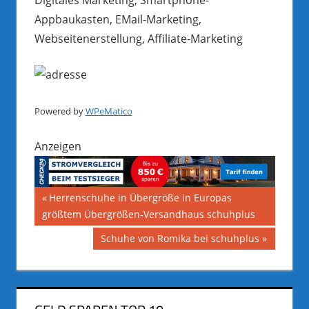
Appbaukasten, EMail-Marketing,
Webseitenerstellung, Affiliate-Marketing
Powered by
WPeMatico
Anzeigen
Beitragsnavigation
Vorheriger
Herrenschuhe in Übergröße in Europas
Beitrag:
größtem Übergrößen-Versandhaus schuhplus
Nächster
Schuhe von Romika bei schuhplus
Beitrag: