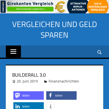
Zum
VERGLEICHEN UND GELD
Inhalt
springen
SPAREN
BUILDERALL 3.0
20. Juni 2019
adminus
Finanznachrichten
teilen
teilen
teilen