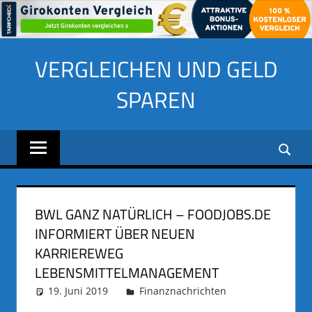
Zum
VERGLEICHEN UND GELD
Inhalt
springen
SPAREN
BWL GANZ NATÜRLICH – FOODJOBS.DE
INFORMIERT ÜBER NEUEN
KARRIEREWEG
LEBENSMITTELMANAGEMENT
19. Juni 2019
adminus
Finanznachrichten