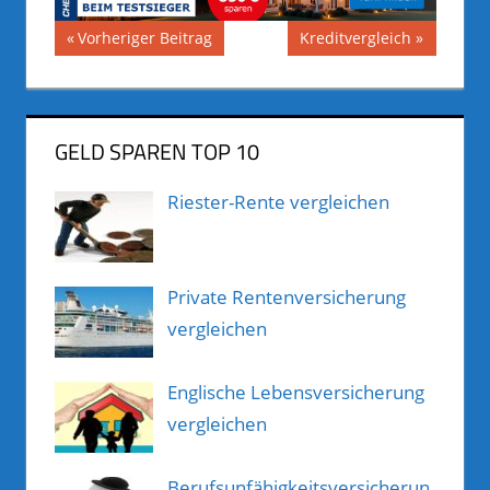
Beitragsnavigation
Vorheriger
Nächster
Vorheriger Beitrag
Kreditvergleich
Beitrag:
Beitrag:
GELD SPAREN TOP 10
Riester-Rente vergleichen
Private Rentenversicherung
vergleichen
Englische Lebensversicherung
vergleichen
Berufsunfähigkeitsversicherun