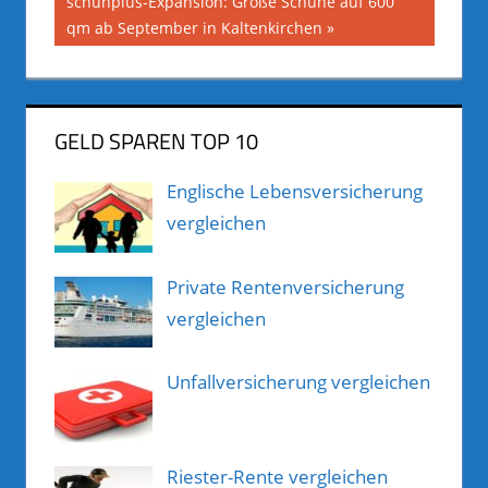
Nächster
schuhplus-Expansion: Große Schuhe auf 600
Beitrag:
qm ab September in Kaltenkirchen
GELD SPAREN TOP 10
Englische Lebensversicherung
vergleichen
Private Rentenversicherung
vergleichen
Unfallversicherung vergleichen
Riester-Rente vergleichen