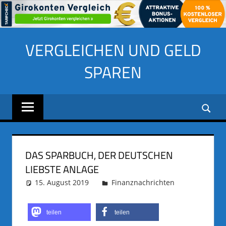
Zum
VERGLEICHEN UND GELD
Inhalt
springen
SPAREN
DAS SPARBUCH, DER DEUTSCHEN
LIEBSTE ANLAGE
15. August 2019
adminus
Finanznachrichten
teilen
teilen