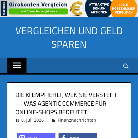
Zum
VERGLEICHEN UND GELD
Inhalt
springen
SPAREN
DIE KI EMPFIEHLT, WEN SIE VERSTEHT
— WAS AGENTIC COMMERCE FÜR
ONLINE-SHOPS BEDEUTET
8. Juli 2026
adminus
Finanznachrichten