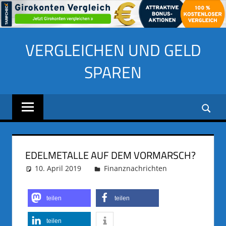
Zum
VERGLEICHEN UND GELD
Inhalt
springen
SPAREN
EDELMETALLE AUF DEM VORMARSCH?
10. April 2019
adminus
Finanznachrichten
teilen
teilen
teilen