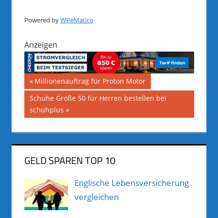
Powered by
WPeMatico
Anzeigen
Beitragsnavigation
Vorheriger
Millionenauftrag für Proton Motor
Beitrag:
Nächster
Schuhe Größe 50 für Herren bestellen bei
Beitrag:
schuhplus
GELD SPAREN TOP 10
Englische Lebensversicherung
vergleichen