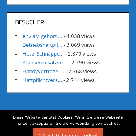
BESUCHER
enviaM gehört ...
- 4.038 views
Betriebshaftpfl...
- 3.069 views
Hotel Schnäppc...
- 2.870 views
Krankenzusatzve...
- 2.790 views
Handyverträge-...
- 2.768 views
Haftpflichtvers...
- 2.744 views
Diese Website benutzt Cookies. Wenn Sie diese Webseite
nutzen, akzeptieren Sie die Verwendung von Cookies.
©
Geld verdienen mit Webprojekten
OK, ich habe verstanden!