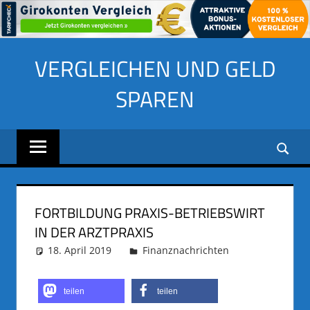
Zum
VERGLEICHEN UND GELD
Inhalt
springen
SPAREN
FORTBILDUNG PRAXIS-BETRIEBSWIRT
IN DER ARZTPRAXIS
18. April 2019
adminus
Finanznachrichten
teilen
teilen