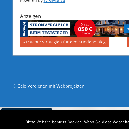
Powered by
WPeMatico
Anzeigen
Beitragsnavigation
Vorheriger
Patente Strategien für den Kundendialog
Beitrag:
©
Geld verdienen mit Webprojekten
Diese Website benutzt Cookies. Wenn Sie diese Webseite