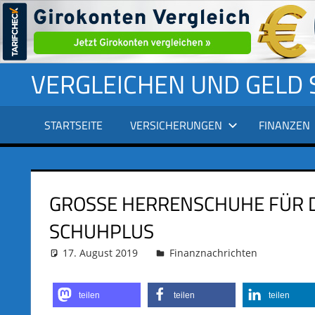
Zum
VERGLEICHEN UND GELD
Inhalt
springen
STARTSEITE
VERSICHERUNGEN
FINANZEN
GROSSE HERRENSCHUHE FÜR 
SCHUHPLUS
17. August 2019
adminus
Finanznachrichten
teilen
teilen
teilen