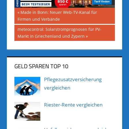
Beitragsnavigation
Vorheriger
Made in Bonn: Neuer Web-TV-Kanal für
Beitrag:
Firmen und Verbände
Nächster
meteocontrol: Solarstromprognosen für PV-
Beitrag:
Markt in Griechenland und Zypern
GELD SPAREN TOP 10
Pflegezusatzversicherung
vergleichen
Riester-Rente vergleichen