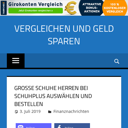
Zum
VERGLEICHEN UND GELD
Inhalt
springen
SPAREN
GROSSE SCHUHE HERREN BEI
SCHUHPLUS AUSWÄHLEN UND
BESTELLEN
3. Juli 2019
adminus
Finanznachrichten