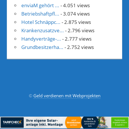
enviaM gehört ...
- 4.051 views
Betriebshaftpfl...
- 3.074 views
Hotel Schnäppc...
- 2.875 views
Krankenzusatzve...
- 2.796 views
Handyverträge-...
- 2.777 views
Grundbesitzerha...
- 2.752 views
©
Geld verdienen mit Webprojekten