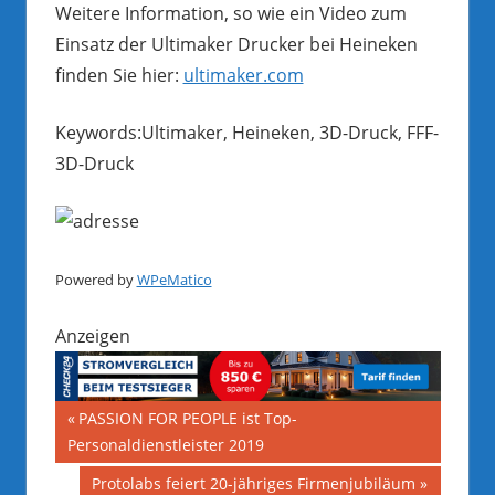
Weitere Information, so wie ein Video zum
Einsatz der Ultimaker Drucker bei Heineken
finden Sie hier:
ultimaker.com
Keywords:Ultimaker, Heineken, 3D-Druck, FFF-
3D-Druck
Powered by
WPeMatico
Anzeigen
Beitragsnavigation
Vorheriger
PASSION FOR PEOPLE ist Top-
Beitrag:
Personaldienstleister 2019
Nächster
Protolabs feiert 20-jähriges Firmenjubiläum