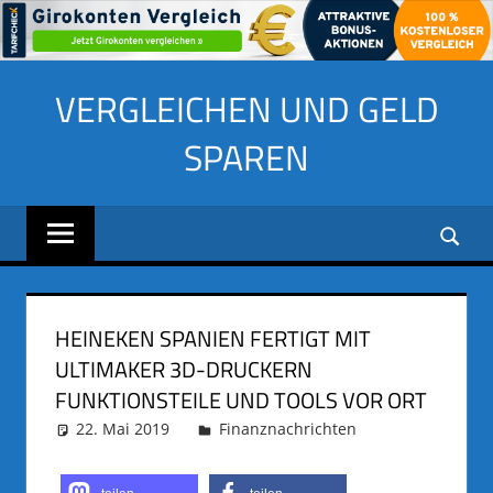
Zum
VERGLEICHEN UND GELD
Inhalt
springen
SPAREN
HEINEKEN SPANIEN FERTIGT MIT
ULTIMAKER 3D-DRUCKERN
FUNKTIONSTEILE UND TOOLS VOR ORT
22. Mai 2019
adminus
Finanznachrichten