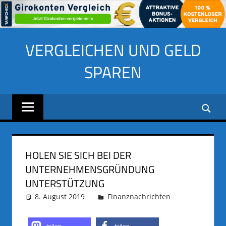
Zum
VERGLEICHEN UND GELD
Inhalt
springen
SPAREN
HOLEN SIE SICH BEI DER
UNTERNEHMENSGRÜNDUNG
UNTERSTÜTZUNG
8. August 2019
adminus
Finanznachrichten