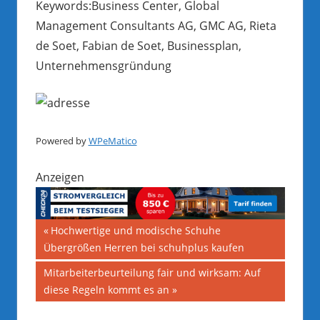
Keywords:Business Center, Global
Management Consultants AG, GMC AG, Rieta
de Soet, Fabian de Soet, Businessplan,
Unternehmensgründung
Powered by
WPeMatico
Anzeigen
Beitragsnavigation
Vorheriger
Hochwertige und modische Schuhe
Beitrag:
Übergrößen Herren bei schuhplus kaufen
Nächster
Mitarbeiterbeurteilung fair und wirksam: Auf
Beitrag:
diese Regeln kommt es an