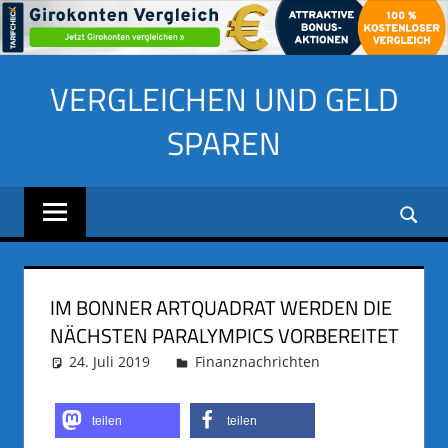
Zum
VERGLEICHEN UND GELD
Inhalt
springen
SPAREN
IM BONNER ARTQUADRAT WERDEN DIE
NÄCHSTEN PARALYMPICS VORBEREITET
24. Juli 2019
adminus
Finanznachrichten
teilen
teilen