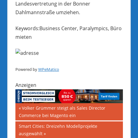
Landesvertretung in der Bonner
Dahlmannstraße umziehen.
Keywords:Business Center, Paralympics, Büro
mieten
Powered by
WPeMatico
Anzeigen
Beitragsnavigation
Vorheriger
Volker Grümmer steigt als Sales Director
Beitrag:
Commerce bei Magento ein
Nächster
Smart Cities: Dreizehn Modellprojekte
Beitrag:
ausgewählt