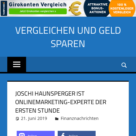
Zum
VERGLEICHEN UND GELD
Inhalt
springen
SPAREN
JOSCHI HAUNSPERGER IST
ONLINEMARKETING-EXPERTE DER
ERSTEN STUNDE
21. Juni 2019
adminus
Finanznachrichten