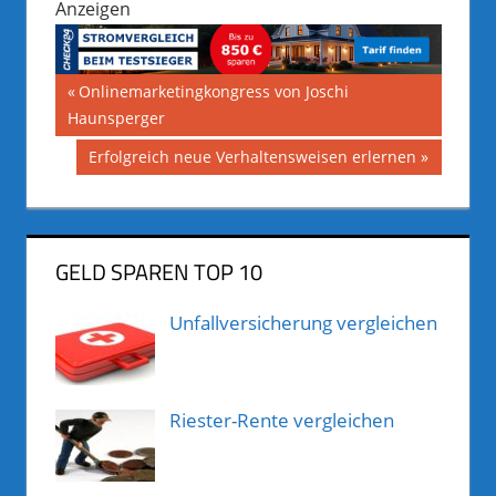
Anzeigen
Beitragsnavigation
Vorheriger
Onlinemarketingkongress von Joschi
Beitrag:
Haunsperger
Nächster
Erfolgreich neue Verhaltensweisen erlernen
Beitrag:
GELD SPAREN TOP 10
Unfallversicherung vergleichen
Riester-Rente vergleichen