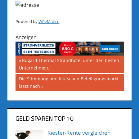
Powered by
WPeMatico
Anzeigen
Beitragsnavigation
Vorheriger
Rugard Thermal Strandhotel unter den besten
Beitrag:
Unternehmen.
Nächster
Die Stimmung am deutschen Beteiligungsmarkt
Beitrag:
lässt nach
GELD SPAREN TOP 10
Riester-Rente vergleichen