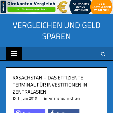
Zum
VERGLEICHEN UND GELD
Inhalt
springen
SPAREN
KASACHSTAN – DAS EFFIZIENTE
TERMINAL FÜR INVESTITIONEN IN
ZENTRALASIEN
1. Juni 2019
adminus
Finanznachrichten