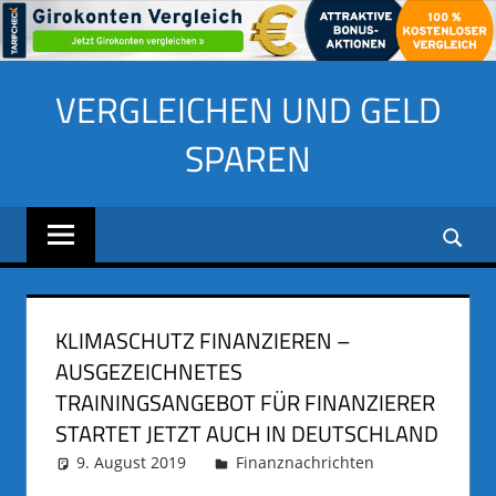
Zum
VERGLEICHEN UND GELD
Inhalt
springen
SPAREN
KLIMASCHUTZ FINANZIEREN –
AUSGEZEICHNETES
TRAININGSANGEBOT FÜR FINANZIERER
STARTET JETZT AUCH IN DEUTSCHLAND
9. August 2019
adminus
Finanznachrichten