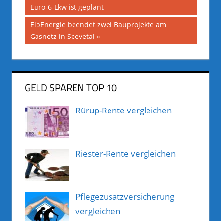
Beitrag:
Euro-6-Lkw ist geplant
Nächster
ElbEnergie beendet zwei Bauprojekte am
Beitrag:
Gasnetz in Seevetal
GELD SPAREN TOP 10
Rürup-Rente vergleichen
Riester-Rente vergleichen
Pflegezusatzversicherung
vergleichen