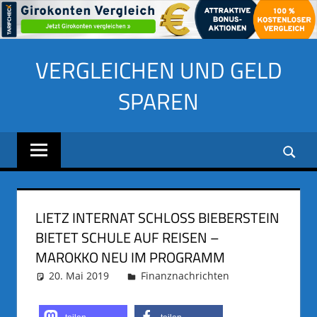
Zum
VERGLEICHEN UND GELD
Inhalt
springen
SPAREN
LIETZ INTERNAT SCHLOSS BIEBERSTEIN
BIETET SCHULE AUF REISEN –
MAROKKO NEU IM PROGRAMM
20. Mai 2019
adminus
Finanznachrichten