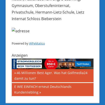
Gymnasium, Oberstufeninternat,
Privatschule, Hermann-Lietz-Schule, Lietz
Internat Schloss Bieberstein
Powered by
WPeMatico
Anzeigen
Beitragsnavigation
Vorheriger
46 Millionen Best Ager. Was hat Golfmedia24
Beitrag:
damit zu tun?
Nächster
E WIE EINFACH erneut Deutschlands
Beitrag:
Kundenliebling