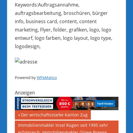
Keywords:Auftragsannahme,
auftragsbearbeitung, broschüren, bürger
info, business card, content, content
marketing, Flyer, folder, grafiken, logo, logo
entwurf, logo farben, logo layout, logo type,
logodesign,
Powered by
WPeMatico
Anzeigen
Beitragsnavigation
Vorheriger
Der wirtschaftsstarke Kanton Zug
Beitrag:
Nächster
Immobilienmakler Insel Rügen seit 1995 sehr
Beitrag:
erfolgreich; Immobilienmakler Glowe Breege