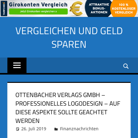
Zum
VERGLEICHEN UND GELD
Inhalt
springen
SPAREN
OTTENBACHER VERLAGS GMBH –
PROFESSIONELLES LOGODESIGN – AUF
DIESE ASPEKTE SOLLTE GEACHTET
WERDEN
26. Juli 2019
adminus
Finanznachrichten