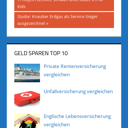
Beitragsnavigation
Beitrag:
Kids
Nächster
Studie: Knauber Erdgas als Service-Sieger
Beitrag:
ausgezeichnet
GELD SPAREN TOP 10
Private Rentenversicherung
vergleichen
Unfallversicherung vergleichen
Englische Lebensversicherung
vergleichen