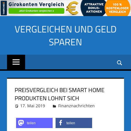
Zum
VERGLEICHEN UND GELD
Inhalt
springen
SPAREN
PREISVERGLEICH BEI SMART HOME
PRODUKTEN LOHNT SICH
17. Mai 2019
adminus
Finanznachrichten
teilen
teilen