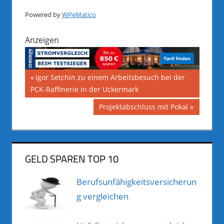
Powered by
WPeMatico
Anzeigen
Beitragsnavigation
Vorheriger
Igor Setchin zu einem Arbeitsbesuch bei der
Beitrag:
PCK-Raffinerie in der Uckermark
Nächster
Projektabschluss mit Pokal
Beitrag:
GELD SPAREN TOP 10
Berufsunfähigkeitsversicherun
g vergleichen