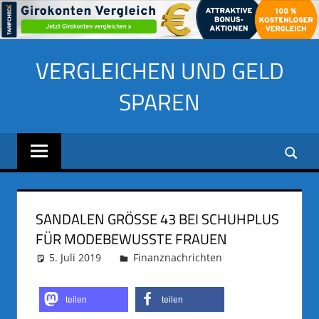
Zum
VERGLEICHEN UND GELD
Inhalt
springen
SPAREN
SANDALEN GRÖSSE 43 BEI SCHUHPLUS F
ÜR MODEBEWUSSTE FRAUEN
5. Juli 2019
adminus
Finanznachrichten
teilen
teilen