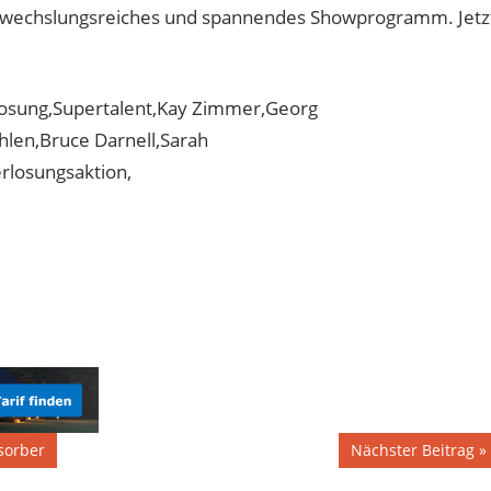
n abwechslungsreiches und spannendes Showprogramm. Jetz
osung,Supertalent,Kay Zimmer,Georg
hlen,Bruce Darnell,Sarah
losungsaktion,
Nächster
sorber
Nächster Beitrag
Beitrag: