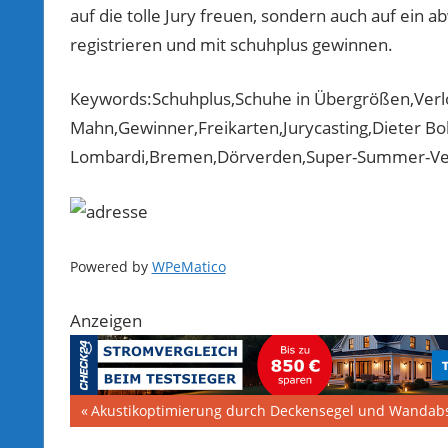
auf die tolle Jury freuen, sondern auch auf ei
registrieren und mit schuhplus gewinnen.
Keywords:Schuhplus,Schuhe in Übergrößen,Verl
Mahn,Gewinner,Freikarten,Jurycasting,Dieter Bo
Lombardi,Bremen,Dörverden,Super-Summer-Ver
Powered by
WPeMatico
Anzeigen
Beitragsnavigation
Vorheriger
Akustikoptimierung durch Deckensegel und Wandab
Beitrag: