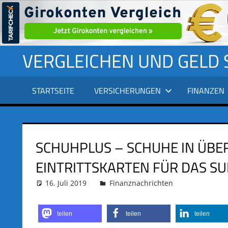
Zum
VERGLEICHEN UND GELD
Inhalt
springen
STARTSEITE
VERSICHERUNGEN
FINANZEN
SCHUHPLUS – SCHUHE IN ÜBERG
INTRITTSKARTEN FÜR DAS SU
16. Juli 2019
adminus
Finanznachrichten
teilen
teilen
teilen