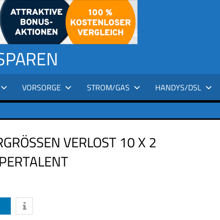
 SPAREN
VORSORGE
STROM/GAS
HANDYS/DSL
RÖSSEN VERLOST 10 X 2 E
PERTALENT