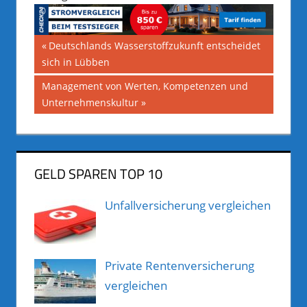
Beitragsnavigation
Vorheriger
Deutschlands Wasserstoffzukunft entscheidet
Beitrag:
sich in Lübben
Nächster
Management von Werten, Kompetenzen und
Beitrag:
Unternehmenskultur
GELD SPAREN TOP 10
Unfallversicherung vergleichen
Private Rentenversicherung
vergleichen