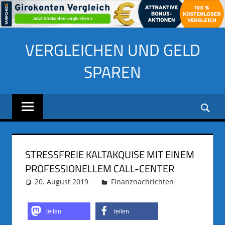
Zum
VERGLEICHEN UND GELD
Inhalt
springen
SPAREN
STRESSFREIE KALTAKQUISE MIT EINEM
PROFESSIONELLEM CALL-CENTER
20. August 2019
adminus
Finanznachrichten
teilen
teilen