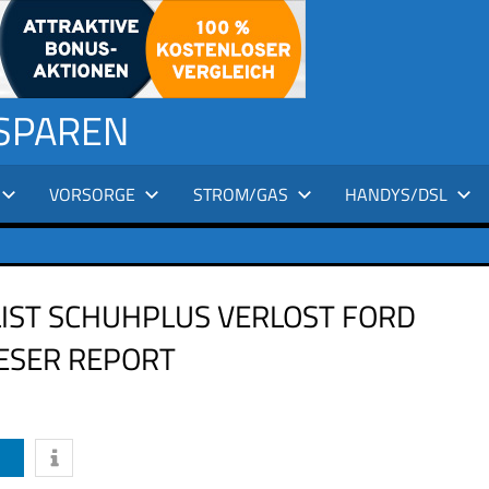
 SPAREN
VORSORGE
STROM/GAS
HANDYS/DSL
ST SCHUHPLUS VERLOST FORD F
SER REPORT