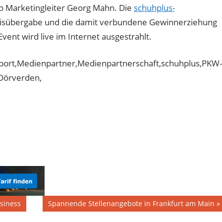
 so Marketingleiter Georg Mahn. Die
schuhplus-
reisübergabe und die damit verbundene Gewinnerziehung
vent wird live im Internet ausgestrahlt.
port,Medienpartner,Medienpartnerschaft,schuhplus,PKW-
Dörverden,
Nächster
usiness
Spannende Stellenangebote in Frankfurt am Main
Beitrag: