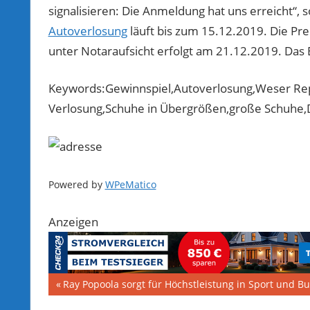
signalisieren: Die Anmeldung hat uns erreicht“,
Autoverlosung
läuft bis zum 15.12.2019. Die P
unter Notaraufsicht erfolgt am 21.12.2019. Das E
Keywords:Gewinnspiel,Autoverlosung,Weser Re
Verlosung,Schuhe in Übergrößen,große Schuhe,
Powered by
WPeMatico
Anzeigen
Beitragsnavigation
Vorheriger
Ray Popoola sorgt für Höchstleistung in Sport und B
Beitrag: