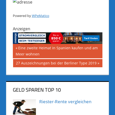
Powered by
WPeMatico
Anzeigen
Beitragsnavigation
Vorheriger
Eine zweite Heimat in Spanien kaufen und am
Beitrag:
Meer wohnen
Nächster
27 Auszeichnungen bei der Berliner Type 2019
Beitrag:
GELD SPAREN TOP 10
Riester-Rente vergleichen