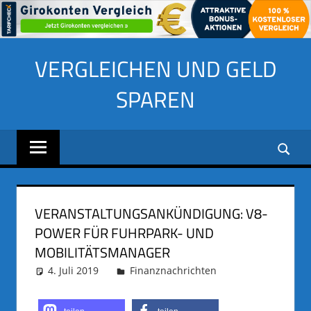
Zum
VERGLEICHEN UND GELD
Inhalt
springen
SPAREN
VERANSTALTUNGSANKÜNDIGUNG: V8-
POWER FÜR FUHRPARK- UND
MOBILITÄTSMANAGER
4. Juli 2019
adminus
Finanznachrichten