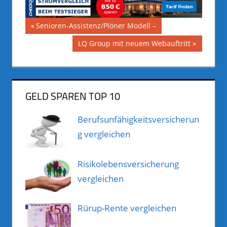
Beitragsnavigation
Vorheriger
Senioren-Assistenz/Plöner Modell –
Beitrag:
Nächster
LQ Group mit neuem Webauftritt
Beitrag:
GELD SPAREN TOP 10
Berufsunfähigkeitsversicherun
g vergleichen
Risikolebensversicherung
vergleichen
Rürup-Rente vergleichen