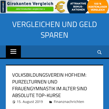
Zum
VERGLEICHEN UND GELD
Inhalt
springen
SPAREN
VOLKSBILDUNGSVEREIN HOFHEIM:
PURZELTURNEN UND
FRAUENGYMNASTIK IM ALTER SIND
ABSOLUTE TOP-KURSE
15. August 2019
adminus
Finanznachrichten