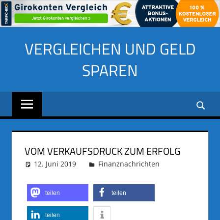
Zum
VERGLEICHEN UND GELD
Inhalt
springen
SPAREN
VOM VERKAUFSDRUCK ZUM ERFOLG
12. Juni 2019
adminus
Finanznachrichten
teilen
teilen
teilen