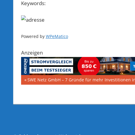
Keywords:
Powered by
WPeMatico
Anzeigen
Beitragsnavigation
Vorheriger
SWE Netz GmbH – 7 Gründe für mehr Investitionen i
Beitrag: