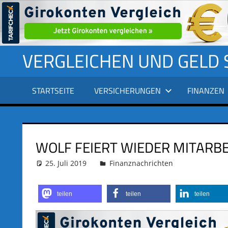
Zum
VERGLEICHEN UND GELD
Inhalt
springen
STARTSEITE
VERSICHERUNGEN
FINANZEN
WOLF FEIERT WIEDER MITARBE
25. Juli 2019
adminus
Finanznachrichten
teilen
teilen
teilen