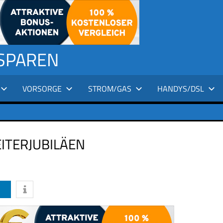
 SPAREN
VORSORGE
STROM/GAS
HANDYS/DSL
ITERJUBILÄEN