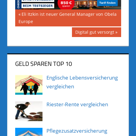
Beitragsnavigation
Vorheriger
Eli Itzkin ist neuer General Manager von Obela
Beitrag:
Europe
Nächster
Digital gut versorgt
Beitrag:
GELD SPAREN TOP 10
Englische Lebensversicherung
vergleichen
Riester-Rente vergleichen
Pflegezusatzversicherung