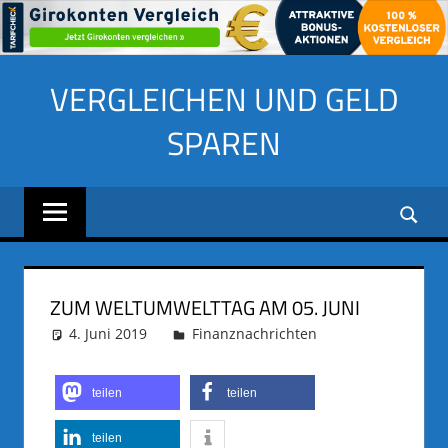
Zum
VERGLEICHEN UND GELD
Inhalt
springen
SPAREN
ZUM WELTUMWELTTAG AM 05. JUNI
4. Juni 2019
adminus
Finanznachrichten
teilen
teilen
teilen