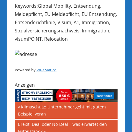
Keywords:Global Mobility, Entsendung,
Meldepflicht, EU Meldepflicht, EU Entsendung,
Entsenderichtlinie, Visum, A1, Immigration,
Sozialversicherungsnachweis, Immigration,
visumPOINT, Relocation
Powered by
WPeMatico
Anzeigen
Beitragsnavigation
Vorheriger
Klimaschutz: Unternehmer geht mit gutem
Beitrag:
Beispiel voran
Nächster
Brexit: Deal oder No-Deal – was erwartet den
Beitrag:
Mittelstand?