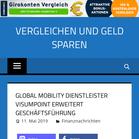
Zum
VERGLEICHEN UND GELD
Inhalt
springen
SPAREN
GLOBAL MOBILITY DIENSTLEISTER
VISUMPOINT ERWEITERT
GESCHÄFTSFÜHRUNG
11. Mai 2019
adminus
Finanznachrichten