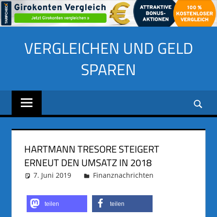
Zum
VERGLEICHEN UND GELD
Inhalt
springen
SPAREN
HARTMANN TRESORE STEIGERT
ERNEUT DEN UMSATZ IN 2018
7. Juni 2019
adminus
Finanznachrichten
teilen
teilen