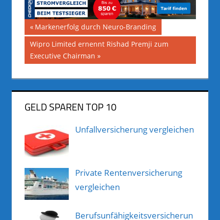
Beitragsnavigation
Vorheriger
Markenerfolg durch Neuro-Branding
Beitrag:
Nächster
Wipro Limited ernennt Rishad Premji zum
Beitrag:
Executive Chairman
GELD SPAREN TOP 10
Unfallversicherung vergleichen
Private Rentenversicherung
vergleichen
Berufsunfähigkeitsversicherun