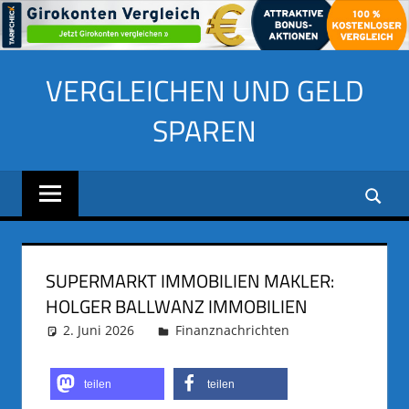
Zum
VERGLEICHEN UND GELD
Inhalt
springen
SPAREN
SUPERMARKT IMMOBILIEN MAKLER:
HOLGER BALLWANZ IMMOBILIEN
2. Juni 2026
adminus
Finanznachrichten
teilen
teilen